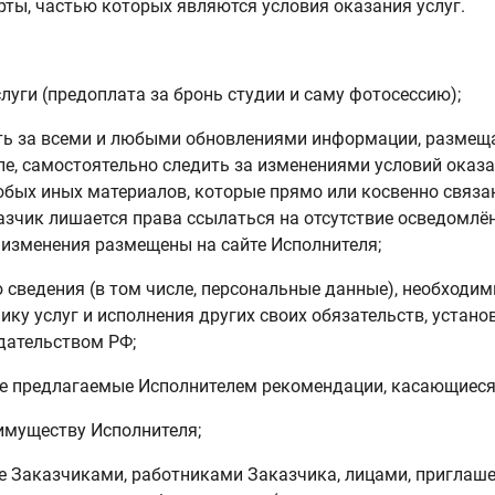
ты, частью которых являются условия оказания услуг.
:
луги (предоплата за бронь студии и саму фотосессию);
ть за всеми и любыми обновлениями информации, размеща
ле, самостоятельно следить за изменениями условий оказ
бых иных материалов, которые прямо или косвенно связа
казчик лишается права ссылаться на отсутствие осведомлё
е изменения размещены на сайте Исполнителя;
 сведения (в том числе, персональные данные), необходи
ику услуг и исполнения других своих обязательств, устан
дательством РФ;
е предлагаемые Исполнителем рекомендации, касающиеся
 имуществу Исполнителя;
е Заказчиками, работниками Заказчика, лицами, пригла