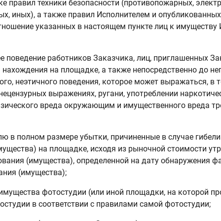
е правил техники безопасности (противопожарных, электр
х, иных), а также правил Исполнителем и опубликованных 
тношение указанных в настоящем пункте лиц к имуществу 
е поведение работников Заказчика, лиц, приглашенных За
 нахождения на площадке, а также непосредственно до нег
го, неэтичного поведения, которое может выражаться, в т
 нецензурных выражениях, ругани, употреблении наркотиче
изического вреда окружающим и имущественного вреда т
лю в полном размере убытки, причиненные в случае гибел
мущества) на площадке, исходя из рыночной стоимости ут
вания (имущества), определенной на дату обнаружения фак
ния (имущества);
 имущества фотостудии (или иной площадки, на которой пр
остудии в соответствии с правилами самой фотостудии;