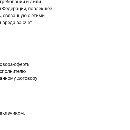
ребований и / или
й Федерации, повлекшее
, связанную с этими
 вреда за счет
говора-оферты
исполнителю
данному договору.
Заказчиком.