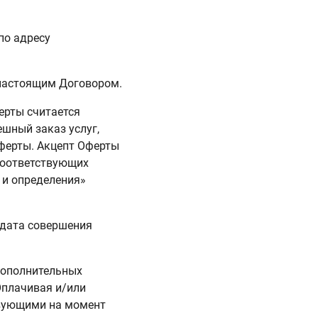
по адресу
х настоящим Договором.
ферты считается
ешный заказ услуг,
ферты. Акцепт Оферты
соответствующих
 и определения»
я дата совершения
дополнительных
Оплачивая и/или
твующими на момент