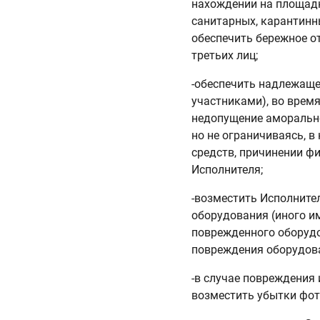
нахождении на площадк
санитарных, карантинны
обеспечить бережное о
третьих лиц;
-обеспечить надлежаще
участниками), во время
недопущение аморально
но не ограничиваясь, в
средств, причинении ф
Исполнителя;
-возместить Исполните
оборудования (иного и
поврежденного оборудо
повреждения оборудова
-в случае повреждения
возместить убытки фот