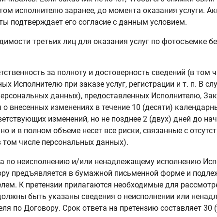
этом исполнителю заранее, до момента оказания услуги. А
ты подтверждает его согласие с данным условием.
димости третьих лиц для оказания услуг по фотосъемке б
етственность за полноту и достоверность сведений (в том
ых Исполнителю при заказе услуг, регистрации и т. п. В с
 персональных данных), предоставленных Исполнителю, За
о внесенных изменениях в течение 10 (десяти) календарн
ветствующих изменений, но не позднее 2 (двух) дней до нач
о и в полном объеме несет все риски, связанные с отсутс
в том числе персональных данных).
ка по неисполнению и/или ненадлежащему исполнению Исп
ору предъявляется в бумажной письменной форме и подлеж
елем. К претензии прилагаются необходимые для рассмотр
должны быть указаны сведения о неисполнении или нена
ля по Договору. Срок ответа на претензию составляет 30 