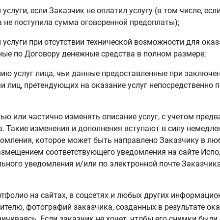
 услуги, если Заказчик не оплатил услугу (в том числе, ес
а не поступила сумма оговоренной предоплаты);
 услуги при отсутствии технической возможности для оказ
ные по Договору денежные средства в полном размере;
ению услуг лица, чьи данные предоставленные при заключе
и лиц, претендующих на оказание услуг непосредственно 
ью или частично изменять описание услуг, с учетом пред
. Такие изменения и дополнения вступают в силу немедле
омления, которое может быть направлено Заказчику в лю
размещением соответствующего уведомления на сайте Испо
ьного уведомления и/или по электронной почте Заказчика
ртфолио на сайтах, в соцсетях и любых других информаци
телю, фотографий заказчика, созданных в результате ока
аничиваясь. Если заказчик не хочет, чтобы его снимки был