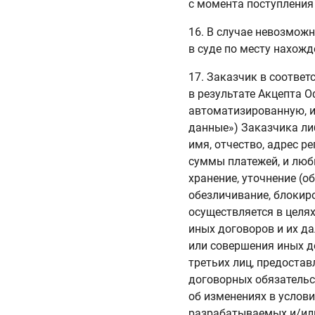
с момента поступления
16. В случае невозмож
в суде по месту нахожд
17. Заказчик в соотве
в результате Акцепта О
автоматизированную, 
данные») Заказчика ли
имя, отчество, адрес р
суммы платежей, и люб
хранение, уточнение (о
обезличивание, блокир
осуществляется в целя
иных договоров и их д
или совершения иных д
третьих лиц, предоста
договорных обязательс
об изменениях в услови
разрабатываемых и/или