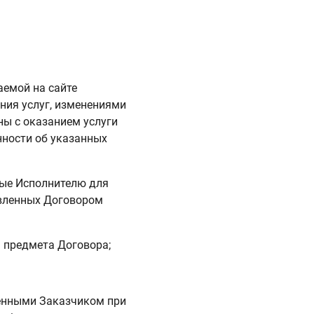
емой на сайте
ания услуг, изменениями
ны с оказанием услуги
нности об указанных
мые Исполнителю для
овленных Договором
 предмета Договора;
шенными Заказчиком при