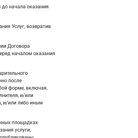
ли до начала оказания
ания Услуг, возвратив
нии Договора
перед началом оказания
варительного
нно после
бой форме, включая,
лнителя, и/или
, и/или либо иным
онных площадках
зания услуги,
и опубликованы,