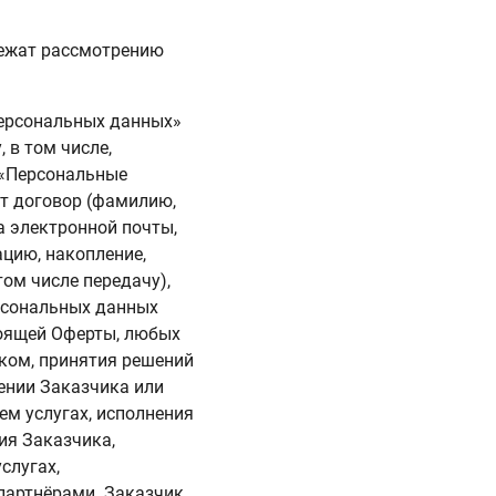
лежат рассмотрению
персональных данных»
 в том числе,
 «Персональные
ет договор (фамилию,
а электронной почты,
цию, накопление,
том числе передачу),
рсональных данных
тоящей Оферты, любых
иком, принятия решений
ении Заказчика или
м услугах, исполнения
ия Заказчика,
слугах,
партнёрами. Заказчик