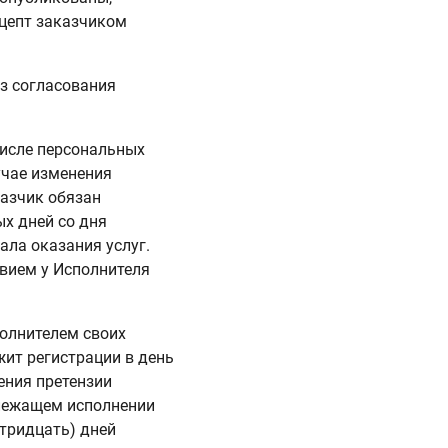
кцепт заказчиком
ез согласования
 числе персональных
лучае изменения
казчик обязан
ых дней со дня
ала оказания услуг.
твием у Исполнителя
олнителем своих
ит регистрации в день
ения претензии
длежащем исполнении
(тридцать) дней