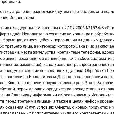
 претензии.
ности устранения разногласий путем переговоров, они под
ения Исполнителя.
тствии с Федеральным законом от 27.07.2006 № 152-ФЗ «О 
ферты даёт Исполнителю согласие на хранение и обработку,
информации, относящейся к персональным данным (далее
бо третьего лица, в интересах которого Заказчик заключа
егистрации, места жительства, контактные телефоны, адрес
ые иные персональные данные) включая сбор, систематиза
бновление, изменение), использование, распространение (в 
ование, уничтожение персональных данных. Обработка Пе
х заключения с Исполнителем Договора на основании нас
альнейшего исполнения, осуществления расчётов с Заказч
ействий, порождающих юридические последствия в отнош
вления Заказчику информации об оказываемых Исполнителе
тв перед третьими лицами, а также в целях информирован
ях оказания Услуг, условиях Оферты, о новых продуктах и у
 предлагаемых Исполнителем и/или его контрагентами и 